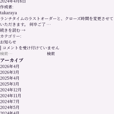
2024年4月8日
休
作成者:
業
takaraya
の
ランチタイムのラストオーダーと、クローズ時間を変更させて
お
いただきます。 何卒ご了 …
知
続きを読む
→
ら
カテゴリー:
せ
お知らせ
は
ラ
|
コメントを受け付けていません
検
ン
索:
チ
アーカイブ
タ
2026年4月
イ
2026年3月
ム
2025年4月
の
2025年3月
営
2024年12月
業
2024年11月
時
2024年7月
間
2024年5月
変
2024年4月